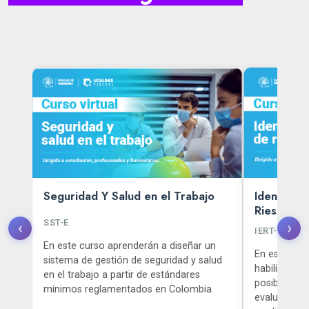
Seguridad Y Salud en el Trabajo
Identifica
Riesgos e
SST-E
‹
›
IERT-E
s
En este curso aprenderán a diseñar un
En este dip
sistema de gestión de seguridad y salud
habilidades 
en el trabajo a partir de estándares
posibles pel
mínimos reglamentados en Colombia.
evaluar su n
ión