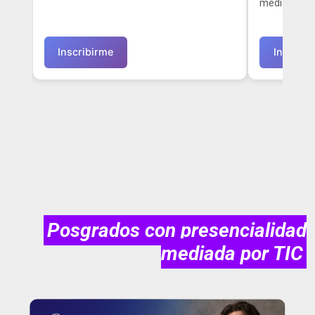
medidas prev
Inscribirme
Inscribi
Posgrados con presencialidad
mediada por TIC